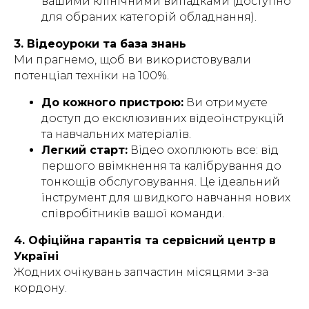
вашими клінічними випадками (доступно
для обраних категорій обладнання).
3. Відеоуроки та база знань
Ми прагнемо, щоб ви використовували
потенціал техніки на 100%.
До кожного пристрою:
Ви отримуєте
доступ до ексклюзивних відеоінструкцій
та навчальних матеріалів.
Легкий старт:
Відео охоплюють все: від
першого ввімкнення та калібрування до
тонкощів обслуговування. Це ідеальний
інструмент для швидкого навчання нових
співробітників вашої команди.
4. Офіційна гарантія та сервісний центр в
Україні
Жодних очікувань запчастин місяцями з-за
кордону.