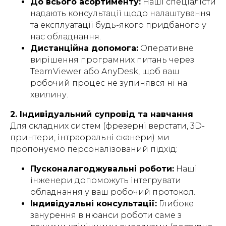
До всього асортименту:
Наші спеціалісти
надають консультації щодо налаштування
та експлуатації будь-якого придбаного у
нас обладнання.
Дистанційна допомога:
Оперативне
вирішення програмних питань через
TeamViewer або AnyDesk, щоб ваш
робочий процес не зупинявся ні на
хвилину.
2. Індивідуальний супровід та навчання
Для складних систем (фрезерні верстати, 3D-
принтери, інтраоральні сканери) ми
пропонуємо персоналізований підхід:
Пусконалагоджувальні роботи:
Наші
інженери допоможуть інтегрувати
обладнання у ваш робочий протокол.
Індивідуальні консультації:
Глибоке
занурення в нюанси роботи саме з