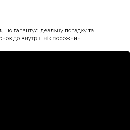
в
, що гарантує ідеальну посадку та
ронок до внутрішніх порожнин.