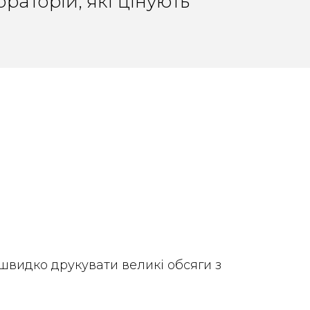
раторій, які цінують
швидко друкувати великі обсяги з