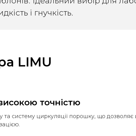
блонів. Ідеальний вибір для лабо
кість і гнучкість.
ра LIMU
високою точністю
у та систему циркуляції порошку, що дозволяє 
зацією.