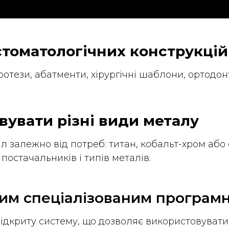
 стоматологічних конструкцій
отези, абатменти, хірургічні шаблони, ортодонт
увати різні види металу
 залежно від потреб: титан, кобальт-хром або
постачальників і типів металів.
зним спеціалізованим програ
ідкриту систему, що дозволяє використовувати