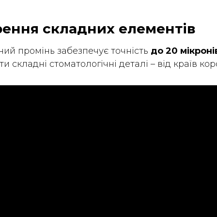
рення складних елементів
ий промінь забезпечує точність
до 20 мікроні
и складні стоматологічні деталі – від країв ко