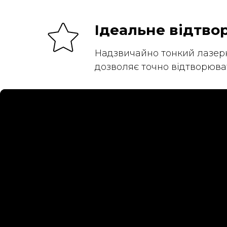
Ідеальне відтво
Надзвичайно тонкий лазерн
дозволяє точно відтворюват