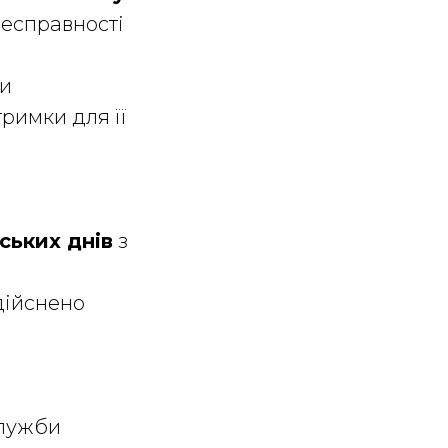
несправності
ти
римки для її
вських днів
з
дійснено
служби