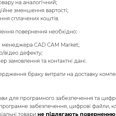
овару на аналогічний;
ійне зменшення вартості;
ння сплачених коштів.
лення повернення необхідно:
и менеджера CAD CAM Market;
о/відео дефекту;
ер замовлення та контактні дані.
дтвердження браку витрати на доставку комп
ови для програмного забезпечення та цифр
е програмне забезпечення, цифрові файли, к
ріальні товари
не підлягають поверненню