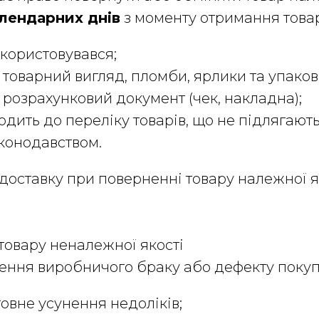
алендарних днів
з моменту отримання товар
икористовувався;
товарний вигляд, пломби, ярлики та упаков
розрахунковий документ (чек, накладна);
ходить до переліку товарів, що не підлягаю
аконодавством.
а доставку при поверненні товару належної я
товару неналежної якості
явлення виробничого браку або дефекту поку
овне усунення недоліків;