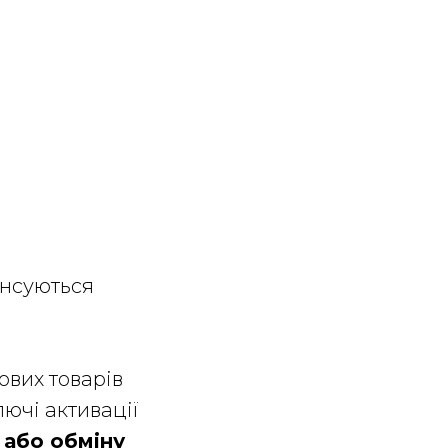
енсуються
ових товарів
лючі активації
 або обміну