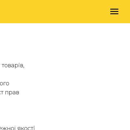
товарів,
ого
ст прав
ежної якості