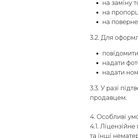
на заміну т
на пропорц
на поверне
3.2. Для оформ
повідомит
надати фот
надати ном
3.3. У разі пі
продавцем.
4. Особливі ум
4.1. Ліцензійн
та інші немате