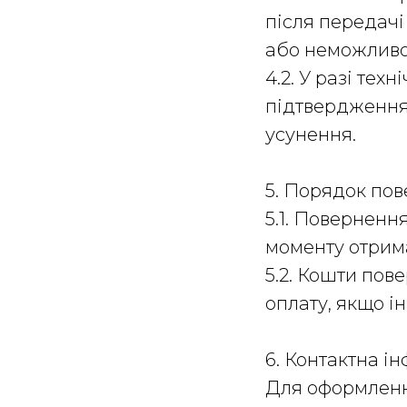
після передачі
або неможливос
4.2. У разі те
підтвердження 
усунення.
5. Порядок по
5.1. Поверненн
моменту отрим
5.2. Кошти пов
оплату, якщо і
6. Контактна і
Для оформленн