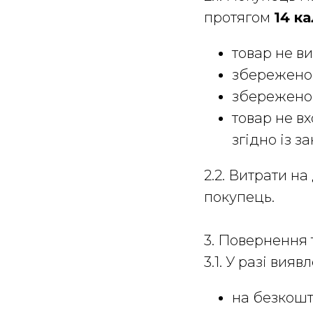
протягом
14 к
товар не в
збережено 
збережено 
товар не в
згідно із з
2.2. Витрати н
покупець.
3. Повернення 
3.1. У разі ви
на безкошт