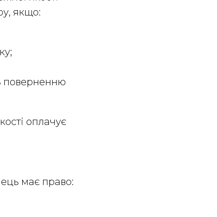
у, якщо:
ку;
ть поверненню
кості оплачує
пець має право: