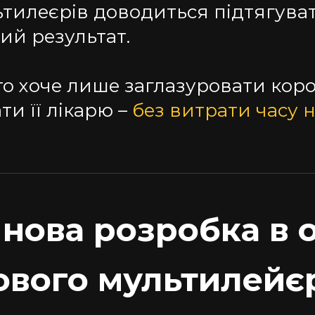
ьтилеєрів доводиться підтягува
ий результат.
то хоче лише заглазуровати коро
ти її лікарю –
без витрати часу 
нова розробка в 
вого мультилейєр