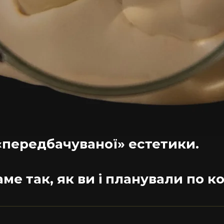
«передбачуваної» естетики.
ме так, як ви і планували по к