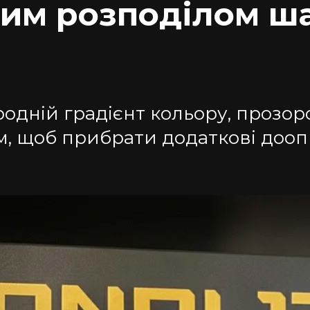
им розподілом ша
дній градієнт кольору, прозорост
м, щоб прибрати додаткові доо