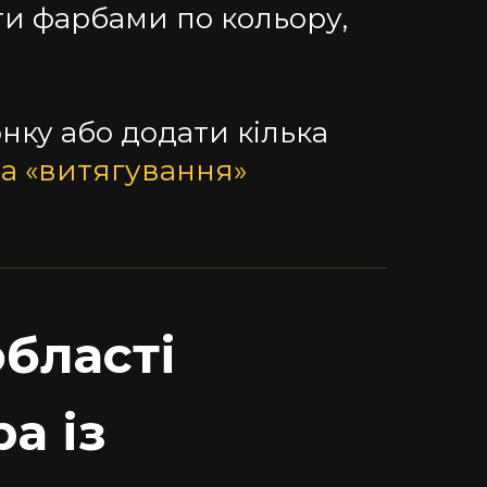
ти фарбами по кольору,
нку або додати кілька
на «витягування»
області
а із