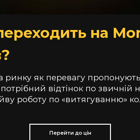
переходить на Mon
в?
а ринку як перевагу пропонують 
потрібний відтінок по звичній 
айву роботу по «витягуванню» к
Перейти до цін