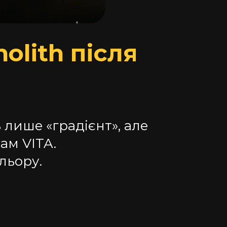
olith після
лише «градієнт», але
нам VITA.
ольору.