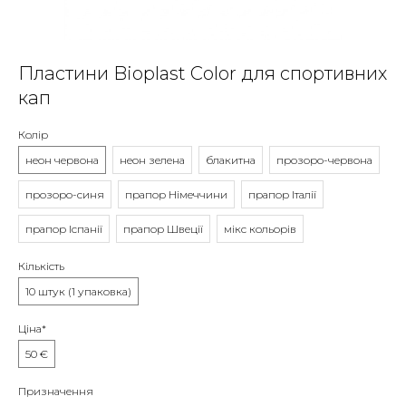
Пластини Bioplast Color для спортивних
кап
Колір
неон червона
неон зелена
блакитна
прозоро-червона
прозоро-синя
прапор Німеччини
прапор Італії
прапор Іспанії
прапор Швеції
мікс кольорів
Кількість
10 штук (1 упаковка)
Ціна*
50 €
Призначення